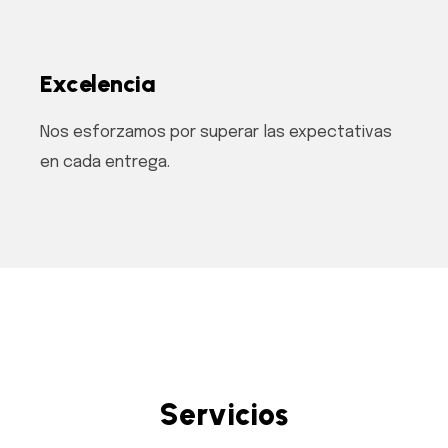
Excelencia
Nos esforzamos por superar las expectativas
en cada entrega.
S
e
r
v
i
c
i
o
s