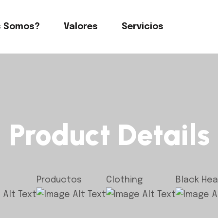
s Somos?
Valores
Servicios
Product Details
Productos
Clothing
Black He