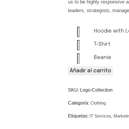
us to be highly responsive 
through
leaders, strategists, manage
$45.00
Hoodie
Hoodie with 
with
T-
T-Shirt
Logo
Shirt
quantity
Beanie
Beanie
quantity
quantity
Añadir al carrito
SKU:
Logo-Collection
Categoría:
Clothing
Etiquetas:
IT Services
,
Marketi