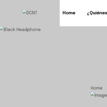
Home
¿Quiéne
Home