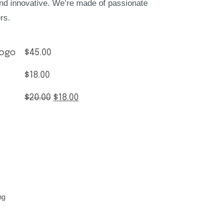
and innovative. We’re made of passionate
rs.
Logo
$
45.00
$
18.00
Original
Current
$
20.00
$
18.00
price
price
was:
is:
$20.00.
$18.00.
ng