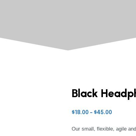
Black Headp
$
18.00
–
$
45.00
Price
range:
Our small, flexible, agile a
$18.00